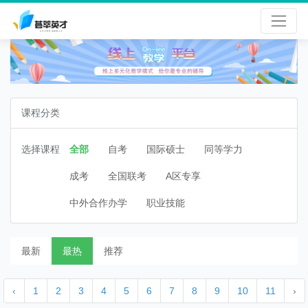
课程分类
选择课程
全部
自考
国际硕士
同等学力
成考
全国联考
A区专享
中外合作办学
职业技能
最新
最热
推荐
‹
1
2
3
4
5
6
7
8
9
10
11
›